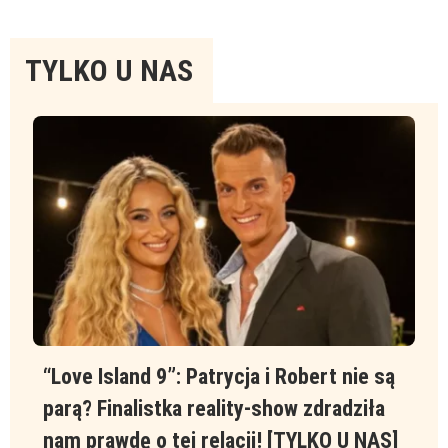
Tylko
TYLKO U NAS
u
nas
“Love Island 9”: Patrycja i Robert nie są
parą? Finalistka reality-show zdradziła
nam prawdę o tej relacji! [TYLKO U NAS]