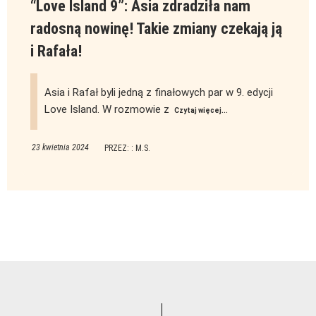
“Love Island 9”: Asia zdradziła nam
radosną nowinę! Takie zmiany czekają ją
i Rafała!
Asia i Rafał byli jedną z finałowych par w 9. edycji
Love Island. W rozmowie z
Czytaj więcej...
23 kwietnia 2024
PRZEZ: : M.S.