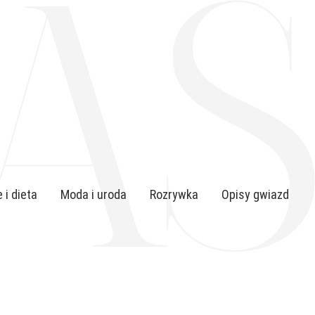
 i dieta
Moda i uroda
Rozrywka
Opisy gwiazd