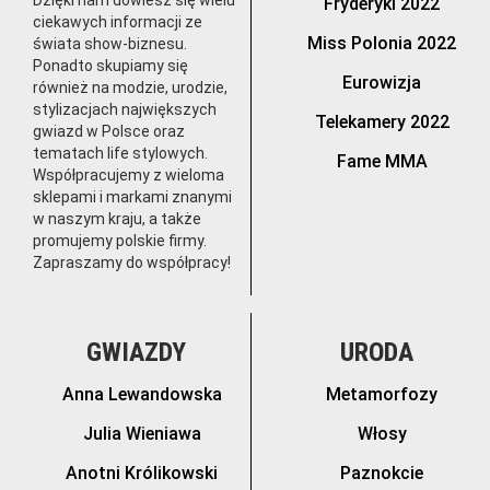
Dzięki nam dowiesz się wielu
Fryderyki 2022
ciekawych informacji ze
Miss Polonia 2022
świata show-biznesu.
Ponadto skupiamy się
Eurowizja
również na modzie, urodzie,
stylizacjach największych
Telekamery 2022
gwiazd w Polsce oraz
tematach life stylowych.
Fame MMA
Współpracujemy z wieloma
sklepami i markami znanymi
w naszym kraju, a także
promujemy polskie firmy.
Zapraszamy do współpracy!
GWIAZDY
URODA
Anna Lewandowska
Metamorfozy
Julia Wieniawa
Włosy
Anotni Królikowski
Paznokcie