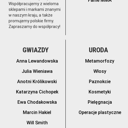
Fame MMA
Współpracujemy z wieloma
sklepami i markami znanymi
w naszym kraju, a także
promujemy polskie firmy.
Zapraszamy do współpracy!
GWIAZDY
URODA
Anna Lewandowska
Metamorfozy
Julia Wieniawa
Włosy
Anotni Królikowski
Paznokcie
Katarzyna Cichopek
Kosmetyki
Ewa Chodakowska
Pielęgnacja
Marcin Hakiel
Operacje plastyczne
Will Smith