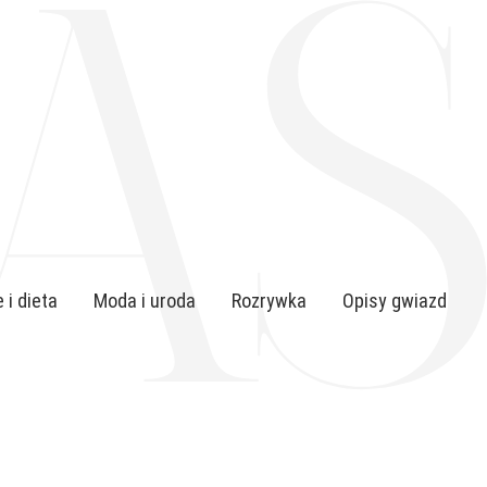
 i dieta
Moda i uroda
Rozrywka
Opisy gwiazd