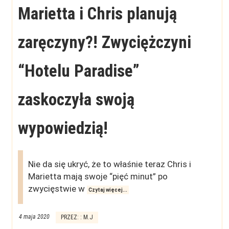
Marietta i Chris planują
zaręczyny?! Zwyciężczyni
“Hotelu Paradise”
zaskoczyła swoją
wypowiedzią!
Nie da się ukryć, że to właśnie teraz Chris i
Marietta mają swoje “pięć minut” po
zwycięstwie w
Czytaj więcej...
4 maja 2020
PRZEZ: : M.J