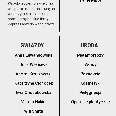
Fame MMA
Współpracujemy z wieloma
sklepami i markami znanymi
w naszym kraju, a także
promujemy polskie firmy.
Zapraszamy do współpracy!
GWIAZDY
URODA
Anna Lewandowska
Metamorfozy
Julia Wieniawa
Włosy
Anotni Królikowski
Paznokcie
Katarzyna Cichopek
Kosmetyki
Ewa Chodakowska
Pielęgnacja
Marcin Hakiel
Operacje plastyczne
Will Smith