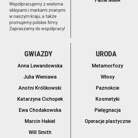
Fame MMA
Współpracujemy z wieloma
sklepami i markami znanymi
w naszym kraju, a także
promujemy polskie firmy.
Zapraszamy do współpracy!
GWIAZDY
URODA
Anna Lewandowska
Metamorfozy
Julia Wieniawa
Włosy
Anotni Królikowski
Paznokcie
Katarzyna Cichopek
Kosmetyki
Ewa Chodakowska
Pielęgnacja
Marcin Hakiel
Operacje plastyczne
Will Smith