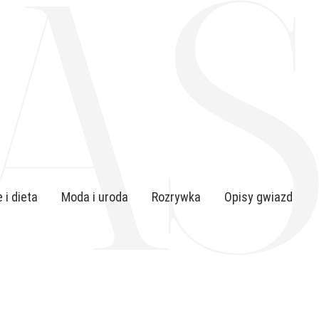
 i dieta
Moda i uroda
Rozrywka
Opisy gwiazd