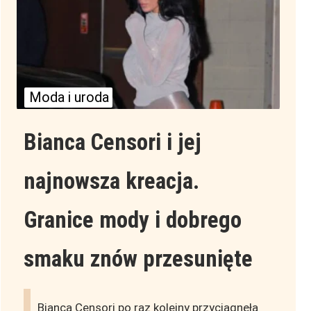
Moda i uroda
Bianca Censori i jej
najnowsza kreacja.
Granice mody i dobrego
smaku znów przesunięte
Bianca Censori po raz kolejny przyciągnęła