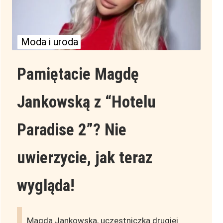
Moda i uroda
Pamiętacie Magdę
Jankowską z “Hotelu
Paradise 2”? Nie
uwierzycie, jak teraz
wygląda!
Magda Jankowska, uczestniczka drugiej