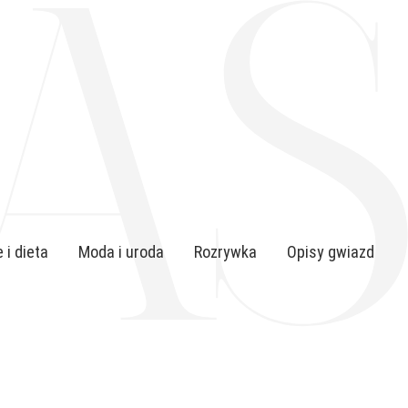
 i dieta
Moda i uroda
Rozrywka
Opisy gwiazd