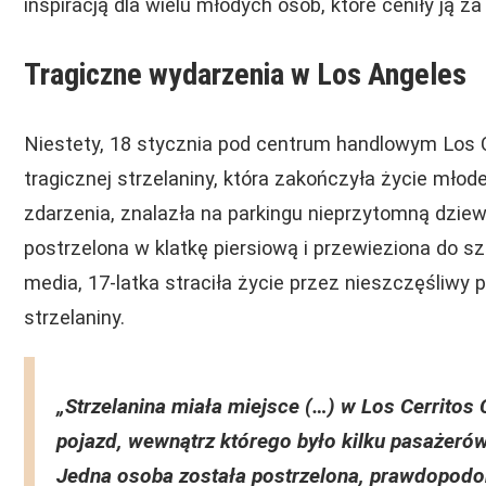
inspiracją dla wielu młodych osób, które ceniły ją z
Tragiczne wydarzenia w Los Angeles
Niestety, 18 stycznia pod centrum handlowym Los Ce
tragicznej strzelaniny, która zakończyła życie młodej
zdarzenia, znalazła na parkingu nieprzytomną dziew
postrzelona w klatkę piersiową i przewieziona do szpi
media, 17-latka straciła życie przez nieszczęśliwy 
strzelaniny.
„Strzelanina miała miejsce (…) w Los Cerritos 
pojazd, wewnątrz którego było kilku pasażerów
Jedna osoba została postrzelona, prawdopodob