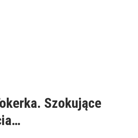
Tokerka. Szokujące
cia…