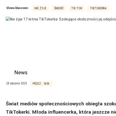
Słowa kluczowe:
NIE ŻYJE
ŚMIERĆ
TIK TOK
TIKTOKERKA
News
28 stycznia 2025
PRZEZ: : W.M.
Świat mediów społecznościowych obiegła szoku
TikTokerki. Młoda influencerka, która jeszcze n