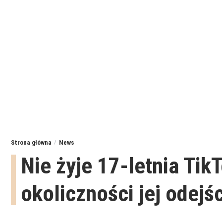
Strona główna
News
Nie żyje 17-letnia Tik
okoliczności jej odejś