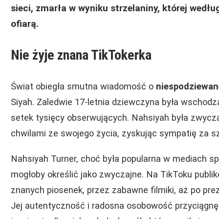
sieci, zmarła w wyniku strzelaniny, której wed
ofiarą.
Nie żyje znana TikTokerka
Świat obiegła smutna wiadomość o
niespodziewane
Siyah. Zaledwie 17-letnia dziewczyna była wschodz
setek tysięcy obserwujących. Nahsiyah była zwyczaj
chwilami ze swojego życia, zyskując sympatię za sz
Nahsiyah Turner, choć była popularna w mediach sp
mogłoby określić jako zwyczajne. Na TikToku publi
znanych piosenek, przez zabawne filmiki, aż po pre
Jej autentyczność i radosna osobowość przyciągnęł