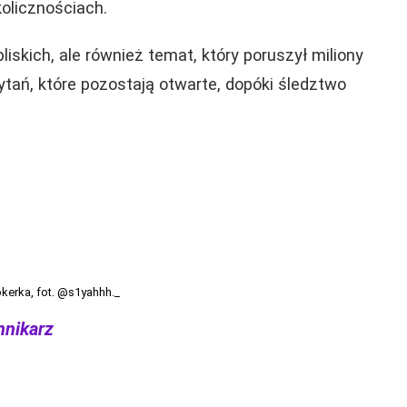
olicznościach.
bliskich, ale również temat, który poruszył miliony
pytań, które pozostają otwarte, dopóki śledztwo
okerka, fot. @s1yahhh._
nnikarz