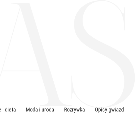
 i dieta
Moda i uroda
Rozrywka
Opisy gwiazd