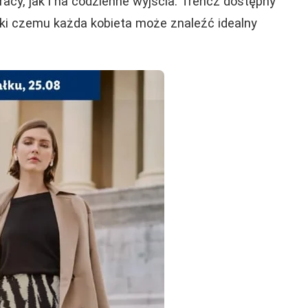
racy, jak i na codzienne wyjścia. Trencz dostępny
ęki czemu każda kobieta może znaleźć idealny