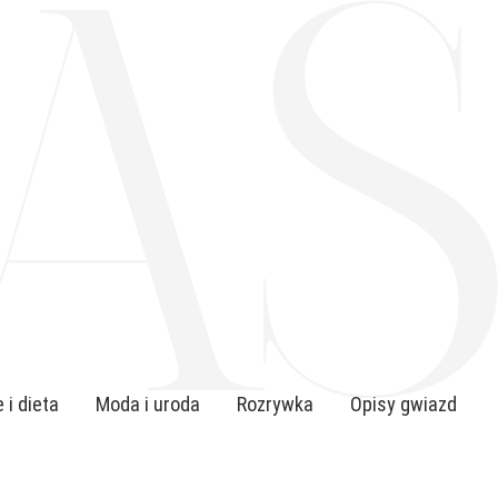
 i dieta
Moda i uroda
Rozrywka
Opisy gwiazd