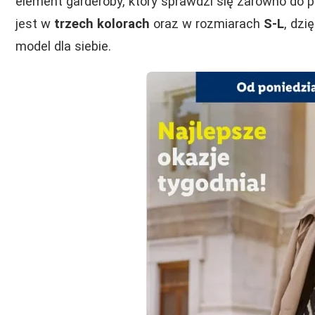
element garderoby, który sprawdzi się zarówno do p
jest w
trzech kolorach
oraz w rozmiarach
S-L
, dzi
model dla siebie.