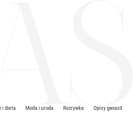
 i dieta
Moda i uroda
Rozrywka
Opisy gwiazd