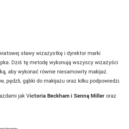
wiatowej sławy wizażystkę i dyrektor marki
łapka. Dziś tę metodę wykonują wszyscy wizażyści
tką, aby wykonać równie niesamowity makijaż.
 pędzli, gąbki do makijażu oraz kilku podpowiedzi.
azdami jak V
ictoria Beckham i Senną Miller
oraz
nie twarzy