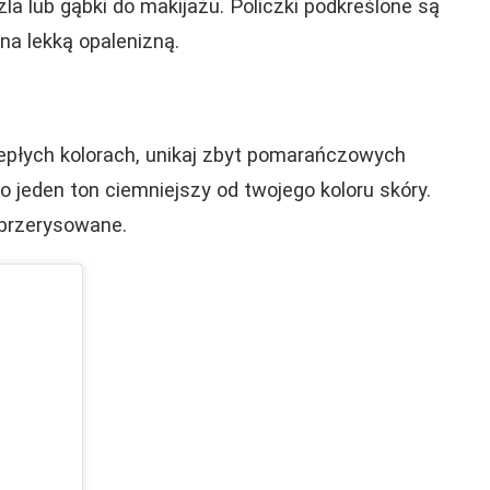
la lub gąbki do makijażu. Policzki podkreślone są
na lekką opalenizną.
płych kolorach, unikaj zbyt pomarańczowych
e o jeden ton ciemniejszy od twojego koloru skóry.
 przerysowane.