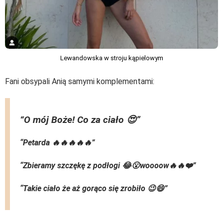
Lewandowska w stroju kąpielowym
Fani obsypali Anią samymi komplementami:
“O mój Boże! Co za ciało 😍”
“Petarda 🔥🔥🔥🔥🔥”
“Zbieramy szczękę z podłogi 😂😮woooow🔥🔥❤️”
“Takie ciało że aż gorąco się zrobiło 😉😄”