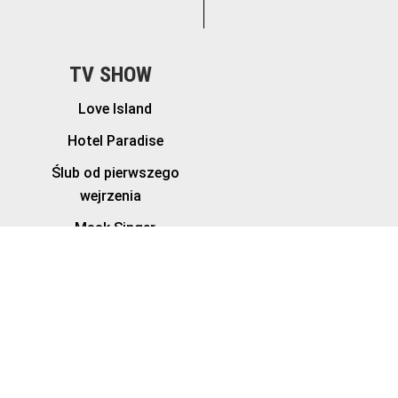
TV SHOW
Love Island
Hotel Paradise
Ślub od pierwszego
wejrzenia
Mask Singer
Królowe Życia
Sanatorium Miłości
RODO
Regulamin
Aju media sp. z
o.o.